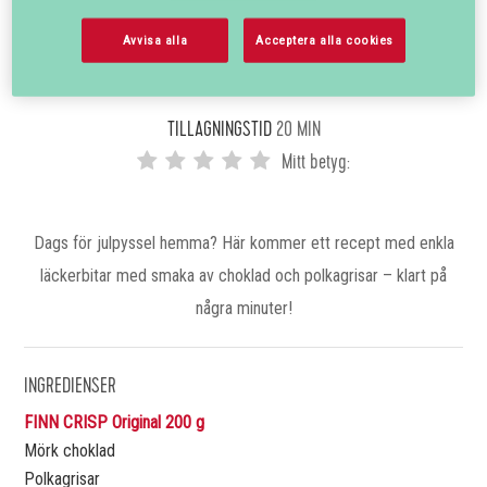
FINN CRISP
Recept
Polkagris-crisps
Avvisa alla
Acceptera alla cookies
POLKAGRIS-CRISPS
TILLAGNINGSTID
20 MIN
Mitt betyg:
Dags för julpyssel hemma? Här kommer ett recept med enkla
läckerbitar med smaka av choklad och polkagrisar – klart på
några minuter!
INGREDIENSER
FINN CRISP Original 200 g
Mörk choklad
Polkagrisar