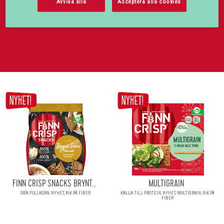
Avvisa alla
Acceptera alla cookies
mellanmål.
FINN CRISP SNACKS BRYNT...
MULTIGRAIN
100% FULLKORN, NYHET, RIK PÅ FIBER
KÄLLA TILL PROTEIN, NYHET, MULTIGRAIN, RIK PÅ
FIBER