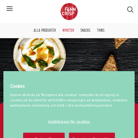
S�k
ALLA PRODUKTER
NYHETER
SNACKS
THINS
Cookies
Genom att klicka på "Acceptera alla cookies" samtycker du till lagring av
cookies på din enhet för att förbättra navigeringen på webbplatsen, analysera
webbplatsens användning och bistå i våra marknadsföringsinsatser.
VÅRA NYHETER
Vår FINN CRISP-familj har fått två tillskott - Snacks med Brynt Smör &
Inställningar för cookies
Havssalt och Multigrain – med en mild smak, bakat på fem olika
sädesslag. Perfekta till fredagsmyset, ostbrickan eller som ett gott