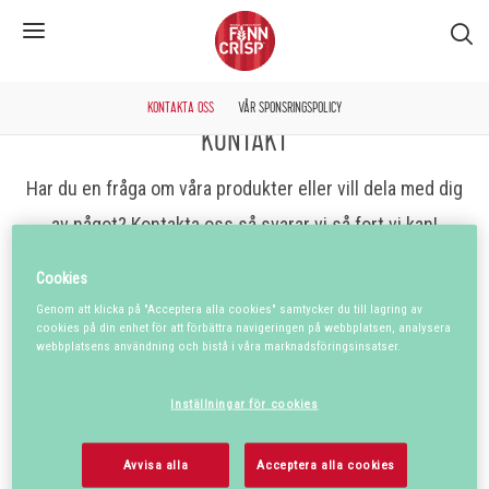
S�k
KONTAKTA OSS
VÅR SPONSRINGSPOLICY
KONTAKT
Har du en fråga om våra produkter eller vill dela med dig
av något? Kontakta oss så svarar vi så fort vi kan!
Cookies
Genom att klicka på "Acceptera alla cookies" samtycker du till lagring av
För- och efternamn*
cookies på din enhet för att förbättra navigeringen på webbplatsen, analysera
webbplatsens användning och bistå i våra marknadsföringsinsatser.
Inställningar för cookies
Mejladress*
Avvisa alla
Acceptera alla cookies