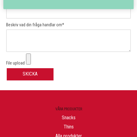
Telefonnummer
Beskriv vad din fråga handlar om*
File upload
SKICKA
VÅRA PRODUKTER
Snacks
Thins
Alla produkter